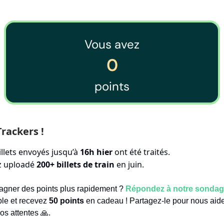
Vous avez
0
points
Trackers !
illets envoyés jusqu’à
16h hier
ont été traités.
ez uploadé
200+ billets de train
en juin.
agner des points plus rapidement ?
Répondez à notre sonda
ble et recevez
50 points
en cadeau ! Partagez-le pour nous aid
s attentes 🙏.