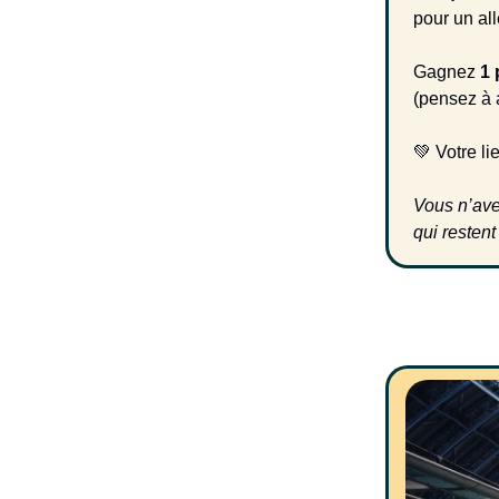
pour un al
Gagnez
1 
(pensez à a
💚 Votre li
Vous n’ave
qui restent 