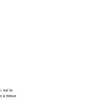
ge
sur la
er à mieux