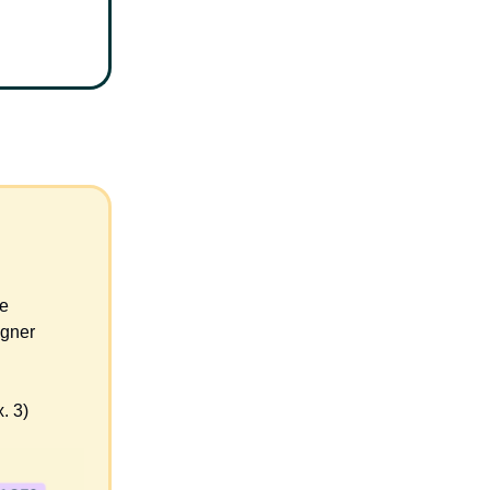
ue
agner
. 3)