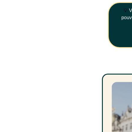
💡
Vo
pouve