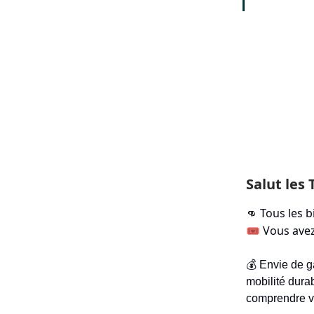
Salut les 
Tous les b
👊
🎟️ Vous av
💰 Envie de g
mobilité dura
comprendre vo