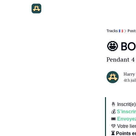
Tracks 🇫🇷
Post
🤩 BO
Pendant 4
Harry
4th jui
🤞 Inscrit(e)
💰
S’inscri
🎟️
Envoyez 
💚 Votre li
⏳ Points en