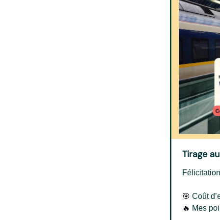
Tirage au
Félicitatio
🎯
Coût d’en
🔥
Mes poi