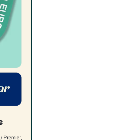
🤩
ar Premier,