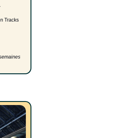
.
en Tracks
s semaines