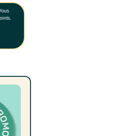
 Vous
oints.