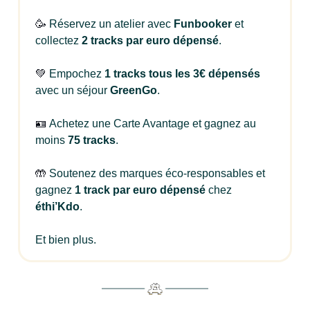
🥳
Réservez un atelier avec
Funbooker
et
collectez
2 tracks par euro dépensé
.
💚
Empochez
1 tracks
tous les 3€ dépensés
avec un séjour
GreenGo
.
🪪
Achetez une Carte Avantage et gagnez au
moins
75 tracks
.
🤲
Soutenez des marques éco-responsables et
gagnez
1 track par euro dépensé
chez
éthi’Kdo
.
Et bien plus.