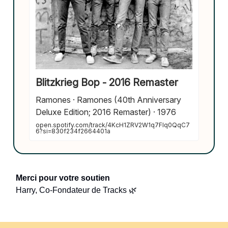
Blitzkrieg Bop - 2016 Remaster
Ramones · Ramones (40th Anniversary
Deluxe Edition; 2016 Remaster) · 1976
open.spotify.com/track/4KcH1ZRV2W1q7Flq0QqC7
6?si=830f234f2664401a
Merci pour votre soutien
Harry, Co-Fondateur de Tracks 🌿