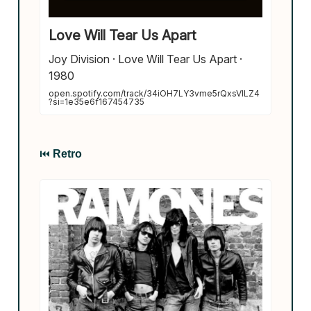
Love Will Tear Us Apart
Joy Division · Love Will Tear Us Apart ·
1980
open.spotify.com/track/34iOH7LY3vme5rQxsVILZ4
?si=1e35e6f167454735
⏮️
Retro