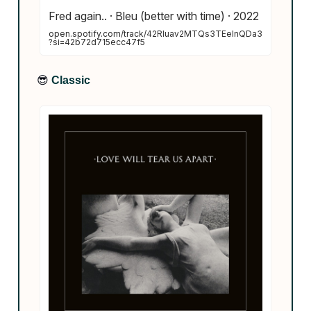
Fred again.. · Bleu (better with time) · 2022
open.spotify.com/track/42RIuav2MTQs3TEelnQDa3
?si=42b72d715ecc47f5
😎
Classic